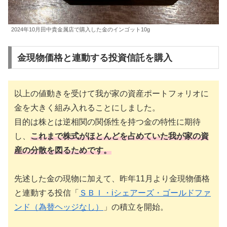
2024年10月田中貴金属店で購入した金のインゴット10g
金現物価格と連動する投資信託を購入
以上の値動きを受けて我が家の資産ポートフォリオに
金を大きく組み入れることにしました。
目的は株とは逆相関の関係性を持つ金の特性に期待
し、
これまで株式がほとんどを占めていた我が家の資
産の分散を図るためです。
先述した金の現物に加えて、昨年11月より金現物価格
と連動する投信「
ＳＢＩ・iシェアーズ・ゴールドファ
ンド（為替ヘッジなし）
」の積立を開始。