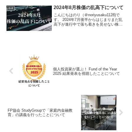
端を発し、リバランスができたことは僥
倖でした。これまで長期投資を実践して
2024年8月株価の乱高下について
投資
きた...
こんにちはのり（＠noriyusaku1128)で
す。 2024年7月後半からはじまりまだ乱
高下が進行中で落ち着きを見せない株価
の動きと、それに伴う我が家の資産につ
いてお話しようと思います。株価は下落
トレンドではありますが、まだ過去に何
度も...
個人投資家が選ぶ！ Fund of the Year
2025 結果発表を視聴したことについて
FP協会 StudyGroupで「家庭内金融教
育」の講義を行ったことについて