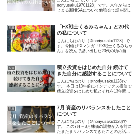
こんにちは。のり（＠
noriyusaku19701128）です。来年からは
じまる新NISAについて勉強会で話を聞い
たり書物などを読むことで理解が深まっ
ていき、我が家での運用をどうしていく
かの方針がおおまか固まってきたので、
「FX戦士くるみちゃん」と20代
投資
今回はその話をしよ...
の私について
こんにちはのり（＠noriyusaku1128）で
す。今回はFXマンガ「FX戦士くるみちゃ
ん」を読んで思い出した20代の頃の自分
についてお話してみようと思います。私
の20代はお金にデタラメに生きてきまし
た。そのような生き方をおくらぬよう子
積立投資をはじめた自分 続けて
投資
供...
きた自分に感謝することについて
こんにちはのり（＠noriyusaku1128)で
す。 本日は13年前にインデックス投信で
積立投資をはじめた私とそれを13年間継
続し続けてきた自分自身に対して感謝し
ている話をしたいと思います。はじめた
のも、継続できたのも強い確固たる信念
7月 資産のリバランスをしたこと
投資
があ...
について
こんにちはのり（＠noriyusaku1128)で
す。 この7月～8月株価の調整が入る前に
たまたまリバランスできたことのお話を
しようと思います。7月初旬の娘の発言に