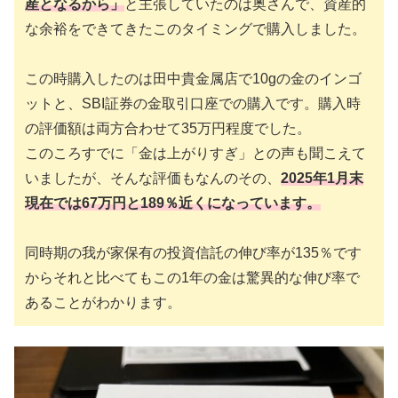
産となるから」
と主張していたのは奥さんで、資産的
な余裕をできてきたこのタイミングで購入しました。
この時購入したのは田中貴金属店で10gの金のインゴ
ットと、SBI証券の金取引口座での購入です。購入時
の評価額は両方合わせて35万円程度でした。
このころすでに「金は上がりすぎ」との声も聞こえて
いましたが、そんな評価もなんのその、
2025年1月末
現在では67万円と
189％近くになっています。
同時期の我が家保有の投資信託の伸び率が135％です
からそれと比べてもこの1年の金は驚異的な伸び率で
あることがわかります。