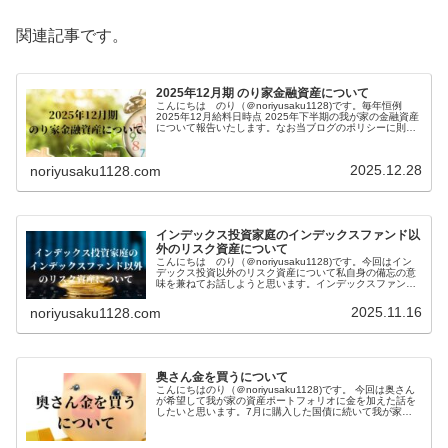
関連記事です。
2025年12月期 のり家金融資産について
こんにちは のり（＠noriyusaku1128)です。毎年恒例
2025年12月給料日時点 2025年下半期の我が家の金融資産
について報告いたします。なお当ブログのポリシーに則り
具体的な金額は明示しないことをご了承ください。半期前
時点では...
2025.12.28
noriyusaku1128.com
インデックス投資家庭のインデックスファンド以
外のリスク資産について
こんにちは のり（＠noriyusaku1128)です。今回はイン
デックス投資以外のリスク資産について私自身の備忘の意
味を兼ねてお話しようと思います。インデックスファンド
以外のアセットを少額持つことで仮に含み損になったとこ
ろで生活に支障が起...
2025.11.16
noriyusaku1128.com
奥さん金を買うについて
こんにちはのり（＠noriyusaku1128)です。 今回は奥さん
が希望して我が家の資産ポートフォリオに金を加えた話を
したいと思います。7月に購入した国債に続いて我が家の
資産ポートフォリオに新たな資産が追加されました。埋蔵
量に限りありその...