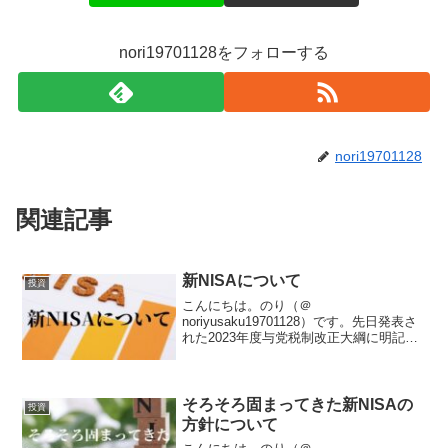
nori19701128をフォローする
nori19701128
関連記事
新NISAについて
投資
こんにちは。のり（＠
noriyusaku19701128）です。先日発表さ
れた2023年度与党税制改正大綱に明記さ
れた2024年から運用開始の新NISAについ
て、現状で考えていることをお話しよう
と思います。2024年以降の投資方針につ
いては...
そろそろ固まってきた新NISAの
投資
方針について