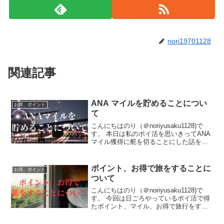
nori19701128
関連記事
ANA マイルを貯めることについ
お得、ポイント
て
こんにちはのり（＠noriyusaku1128)で
す。 本日は私のポイ活を思いきってANA
マイル獲得に舵を切ることにした話をし
ようと思います。いろいろやってきたポ
イ活ですが、ポイ活の紆余曲折繰り返し
を経験を積み重ねていくことで、マイル
ポイント、お得で旅をすることに
お得、ポイント
に集約...
ついて
こんにちはのり（＠noriyusaku1128)で
す。 今回は日ごろやっているポイ活で得
たポイント、マイル、お得で旅行をする
ことについて話をしたいと思います。子
供たちも中学生になり家族でいられるの