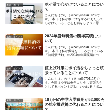
もあと10年程度。少しでも保有している
ポイ活で心がけていることについ
お得、ポイント
金融資...
て
こんにちはのり（＠noriyusaku1128)で
す。 本日は私がポイ活をするにあたって
心がけていることをお話をしように思い
ます。最初は家計の助けを目的としては
じめたポイ活ですが、今ではいかにお得
に獲得して使うかを楽しむ趣味に変わっ
2024年度無料酒の獲得実績につ
お得、ポイント
てきてい...
いて
こんにちはのり（＠noriyusaku1128)で
す。 本日は私が獲得をこころがけている
「無料酒活動」の2024年年間実績につい
てお話しようと思います。たいした労力
をかけることなくくじ引きで無料を得ら
れるのがお得ですし、規模は小さいなが
値上げ対策にポイ活をちょっと頑
お得、ポイント
らも...
張っていることについて
こんにちは。のり（＠nori19701128)で
す。今回は今年は例年より少し頑張ろう
としてるポイント活動、いわゆる「ポイ
活」のここまでの成果についてお話しよ
うと思います。今年の値上げの家計へに
影響資産は18万円。なにもせずに「出費
10万円の中学入学費用が52,000円
お得、ポイント
が増えて苦...
の航空機運賃に代わることについ
て