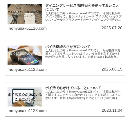
ダイニングサービス 招待日和を使ってみたこと
について
こんにちはのり（＠noriyusaku1128)です。 今回は私が今
メインで使っているクレジットカード アメリカンエキスプ
レス・ゴールドプリファードカードのダイニング特典の一
つである「ゴールド・ダイニングｂｙ招待日和」を使って
みたお話をしよ…
2025.07.20
noriyusaku1128.com
ポイ活継続のさせ方について
こんにちはのり（＠noriyusaku1128)です。 私が物価高対
策としてポイ活に力をいれようという方針を立ててから3
年が経ち4年目に入っています。方針を決めて以来毎年コ
ンスタントに成果を上げていっています。今回は長続きで
きているポイ活の…
2025.06.15
noriyusaku1128.com
ポイ活で心がけていることについて
こんにちはのり（＠noriyusaku1128)です。 本日は私がポ
イ活をするにあたって心がけていることをお話をしように
思います。最初は家計の助けを目的としてはじめたポイ活
ですが、今ではいかにお得に獲得して使うかを楽しむ趣味
に変わってきてい…
2023.11.04
noriyusaku1128.com