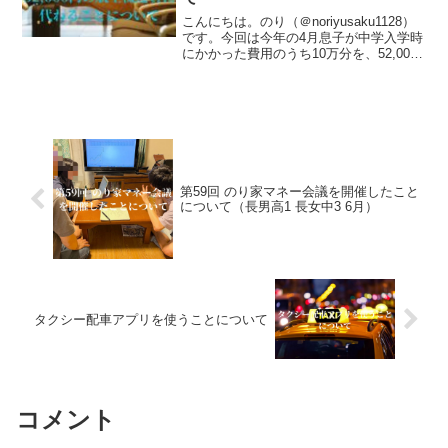
こんにちは。のり（＠noriyusaku1128）
です。今回は今年の4月息子が中学入学時
にかかった費用のうち10万分を、52,000
円分の航空機運賃に相当するANAマイル
に代えることができたことをお話しよう
と思います。来年は娘の中学入学もあ...
第59回 のり家マネー会議を開催したこと
について（長男高1 長女中3 6月）
タクシー配車アプリを使うことについて
コメント