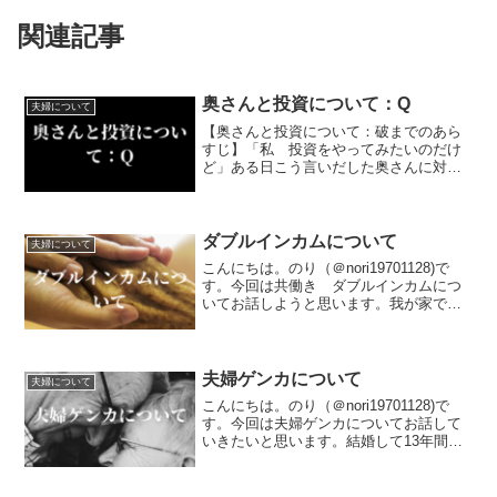
関連記事
奥さんと投資について：Q
夫婦について
【奥さんと投資について：破までのあら
すじ】「私 投資をやってみたいのだけ
ど」ある日こう言いだした奥さんに対
し、戸惑いが隠せなかったのり
（@noriyusaku1128）だったが、彼女の
興味が株主優待にあることがわかり、株
主優待のムック本を買...
ダブルインカムについて
夫婦について
こんにちは。のり（＠nori19701128)で
す。今回は共働き ダブルインカムにつ
いてお話しようと思います。我が家では
夫婦で働き収入を得るダブルインカムの
スタイルを選びました。奥さんは現在パ
ートですが、私に万一があった場合のリ
スクヘッジと...
夫婦ゲンカについて
夫婦について
こんにちは。のり（＠nori19701128)で
す。今回は夫婦ゲンカについてお話して
いきたいと思います。結婚して13年間
私たち夫婦はほとんどケンカをしたこと
がありません。ケンカにならないだけの
信頼関係を私は13年間奥さんと深めてき