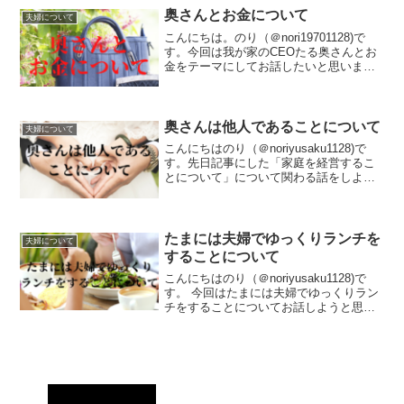
ました。...
奥さんとお金について
夫婦について
こんにちは。のり（＠nori19701128)で
す。今回は我が家のCEOたる奥さんとお
金をテーマにしてお話したいと思いま
す。我が家ではお金を増やすのは私の役
割。支出を減らすのが奥さんの役割で
す。我が家の家計はガラス張り以前のブ
ログでもお話し...
奥さんは他人であることについて
夫婦について
こんにちはのり（＠noriyusaku1128)で
す。先日記事にした「家庭を経営するこ
とについて」について関わる話をしよう
と思います。共同経営者である奥さんへ
の接し方です。なお夫婦双方の視点から
見れば「配偶者」とするべきなのでしょ
うが、記事...
たまには夫婦でゆっくりランチを
夫婦について
することについて
こんにちはのり（＠noriyusaku1128)で
す。 今回はたまには夫婦でゆっくりラン
チをすることについてお話しようと思い
ます。人生のパートナーでありかつ家庭
の共同経営者である奥さんと心が通い合
い、お財布にもやさしい いい時間を過
ごすこと...