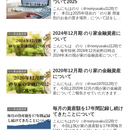
ついて2025
こんにちはのり（＠noriyusaku1128)で
す。 本日は2025年現在の「のり家 用途
別のお金の置き場所」について話をした
いと思います。たった2年の間に金利水準
は大きく変わり、新しいお得なサービス
も誕生しました。新しいサービスを使う
2024年12月期 のり家金融資産に
のり家金融資産
の...
ついて
こんにちは のり（＠noriyusaku1128)で
す。毎年恒例 2024年12月給料日時点
2024年末の我が家の金融資産についてご
報告させていただきます。なお当ブログ
のポリシーに則り具体的な金額は明示し
ないことをご了承ください。6月末を...
2020年12月期 のり家の金融資産
のり家金融資産
について
こんにちは。のり（＠nori19701128)で
す。今回は2020年12月の我が家の金融資
産についてご報告させていただきます。
ただ前回2020年7月度のご報告をした際と
同様具体的な金額は明示しないことをご
了承ください。2020年12月の我が...
毎月の資産額を17年間記録し続け
のり家金融資産
てきたことについて
こんにちはのり（＠noriyusaku1128)で
す。 今回は我が家の資産額を17年間毎月