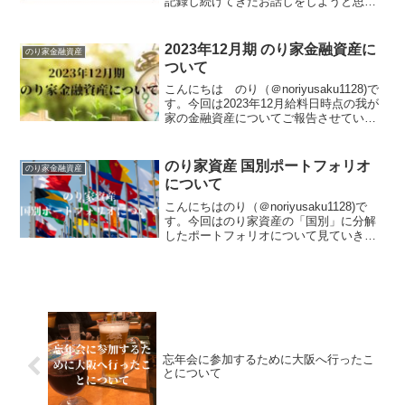
記録し続けてきたお話しをしようと思い
ます。10数年前にはじめたことを長く継
続することで次につながっていく経験を
多くするようになりました。今後はじめ
2023年12月期 のり家金融資産に
のり家金融資産
る何...
ついて
こんにちは のり（＠noriyusaku1128)で
す。今回は2023年12月給料日時点の我が
家の金融資産についてご報告させていた
だきます。なお当ブログのポリシーに則
り具体的な金額は明示しないことをご了
承ください。2023年後半で我が家の資...
のり家資産 国別ポートフォリオ
のり家金融資産
について
こんにちはのり（＠noriyusaku1128)で
す。今回はのり家資産の「国別」に分解
したポートフォリオについて見ていきた
いと思います。10年以上ガチャガチャと
動かしてきて、emaxis slim全世界と比べ
ても特徴的なものになってしまって...
忘年会に参加するために大阪へ行ったこ
とについて