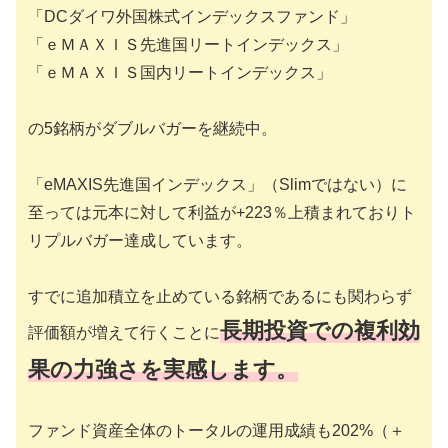
「DCダイワ外国株式インデックスファンド」
「ｅＭＡＸＩＳ先進国リートインデックス」
「ｅＭＡＸＩＳ国内リートインデックス」
の5銘柄がダブルバガーを継続中。
「eMAXIS先進国インデックス」（Slimではない）に
至っては元本に対して利益が+223％上積まれておりト
リプルバガー達成しています。
すでに追加積立を止めている銘柄であるにも関わらず
長期投資での複利効
評価額が増えて行くことに
果の力強さを実感します。
ファンド資産全体のトータルの運用成績も202%（＋