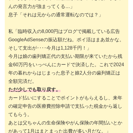
んの発言力が強まってくる…」
息子「それは元からの通常運転なのでは？」
私「臨時収入の8,000円はブログで掲載している広告
GoogleAdSenseの振込額だね。ポイ活はまあ並かな。
そして支出が････今月は1,128千円！」
今月は娘の歯列矯正代の支払い期限が来ていたから残
金60万円をいっぺんにカードで決済した。これで2024
年の暮れからはじまった息子と娘2人分の歯列矯正は
全額完済だ。
ただ少しでも取り戻す。
カード払いにすることでポイントがもらえるし、来年
の確定申告の医療費控除申請で支払った税金から返し
てもらう。
あとは父ちゃんの生命保険やがん保険の年間払いとか
があって1月はまとまった出費が多い月だな。」