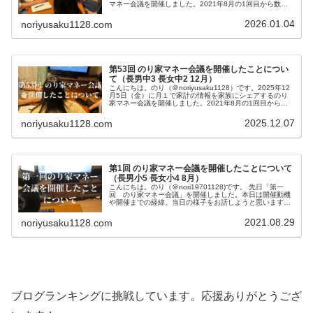
マネー会議を開催しました。2021年8月の1回目から数え
て4年6か月。54回目ののり家マネー会議にです。今回は昨
年20...
2026.01.04
noriyusaku1128.com
第53回 のり家マネー会議を開催したことについ
て（長男中3 長女中2 12月）
こんにちは。のり（＠noriyusaku1128）です。2025年12
月5日（金）に月１で家計の情報を家族にシェアするのり
家マネー会議を開催しました。2021年8月の1回目から数
えて4年5か月。53回目ののり家マネー会議にです。今回は
通常ア...
2025.12.07
noriyusaku1128.com
第1回 のり家マネー会議を開催したことについて
（長男小5 長女小4 8月）
こんにちは。のり（＠nori19701128)です。 先日「第一
回 のり家マネー会議」を開催しました。本日は開催動機
や開催までの経緯。当日の様子をお話しようと思います。
子どもたちから多くの質問や考えを聞くことができ、有意
義な会だったと手ご...
2021.08.29
noriyusaku1128.com
ブログランキングに挑戦しています。応援ありがとうござ