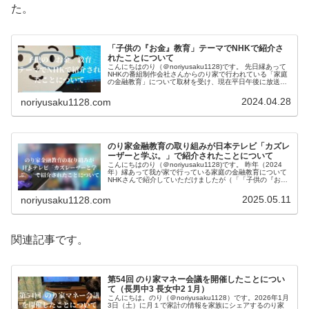
た。
「子供の『お金』教育」テーマでNHKで紹介さ
れたことについて
こんにちはのり（＠noriyusaku1128)です。 先日縁あって
NHKの番組制作会社さんからのり家で行われている「家庭
の金融教育」について取材を受け、現在平日午後に放送さ
れているの情報番組「ニュースーン」で紹介していただい
た話をしたいと...
2024.04.28
noriyusaku1128.com
のり家金融教育の取り組みが日本テレビ「カズレ
ーザーと学ぶ。」で紹介されたことについて
こんにちはのり（＠noriyusaku1128)です。 昨年（2024
年）縁あって我が家で行っている家庭の金融教育について
NHKさんで紹介していただけましたが（「「子供の『お
金』教育」テーマでNHKで紹介されたことについて」）、
昨年に続き今...
2025.05.11
noriyusaku1128.com
関連記事です。
第54回 のり家マネー会議を開催したことについ
て（長男中3 長女中2 1月）
こんにちは。のり（＠noriyusaku1128）です。2026年1月
3日（土）に月１で家計の情報を家族にシェアするのり家