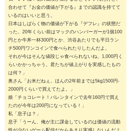
合わせて『お金の価値が下がる』までの認識を持てて
いるのはいいと思う。
日本はしばらく物の価値が下がる『デフレ』の状態だ
った。20年くらい前はマックのハンバーガーが1個100
円とか牛丼一杯300円とか、渋谷あたりでも平日ラン
チ500円ワンコインで食べられたりしたんだよ。
それが今はそんな値段じゃ食べられないね。1,000円く
らいかかっちゃう。君たちが値上がりを実感したもの
は何？」
奥さん「お米だねぇ。ほんの2年前までは5kg1500円‐
2000円くらいで買えてたよ。」
娘「チョコレート！バレンタインで去年160円で買え
たのが今年は200円になっている！」
私「息子は？」
息子「うーん、俺が主に課金しているのは価値の流動
性が少ないゲーム配信だからあまり実感しないんだよ