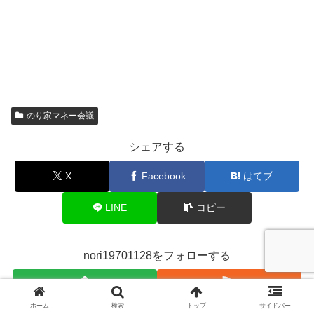
のり家マネー会議
シェアする
X
Facebook
はてブ
LINE
コピー
nori19701128をフォローする
ホーム
検索
トップ
サイドバー