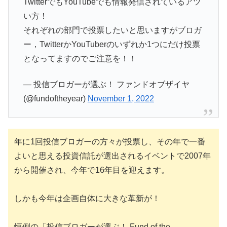
TwitterでもYouTubeでも情報発信されているアツ
い方！
それぞれの部門で投票したいと思いますがブロガ
ー，TwitterかYouTuberのいずれか1つにだけ投票
となってますのでご注意を！！
— 投信ブロガーが選ぶ！ ファンドオブザイヤ
(@fundoftheyear)
November 1, 2022
年に1回投信ブロガーの方々が投票し、その年で一番
よいと思える投資信託が選出されるイベントで2007年
から開催され、今年で16年目を迎えます。
しかも今年は企画自体に大きな革新が！
恒例の「投信ブロガーが選ぶ！ Fund of the