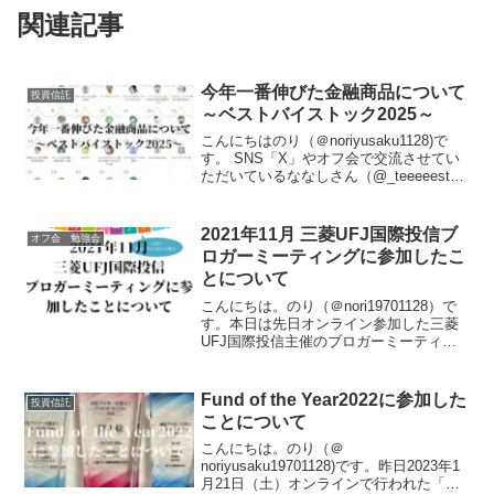
関連記事
今年一番伸びた金融商品について
投資信託
～ベストバイストック2025～
こんにちはのり（＠noriyusaku1128)で
す。 SNS「X」やオフ会で交流させてい
ただいているななしさん（@_teeeeest）
が主催している「ベストバイストック
2025」「せっかく投資ブログを書いてい
るのだから、今年度に購入した金...
2021年11月 三菱UFJ国際投信ブ
オフ会 勉強会
ロガーミーティングに参加したこ
とについて
こんにちは。のり（＠nori19701128）で
す。本日は先日オンライン参加した三菱
UFJ国際投信主催のブロガーミーティン
グについてお話しようと思います。 長期
投資のリスクの取り方について非常に勉
強になる内容でした。2021年11月18日
Fund of the Year2022に参加した
投資信託
オ...
ことについて
こんにちは。のり（＠
noriyusaku19701128)です。昨日2023年1
月21日（土）オンラインで行われた「投