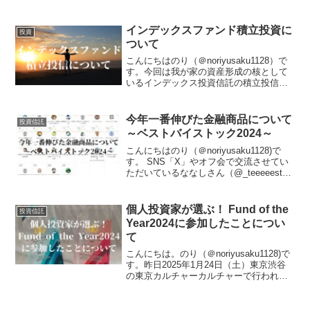
信ブロガーが選ぶ！ Fund of the
Year2022」（FOY2022)に参加しましたの
でそのことをご報告させてい...
インデックスファンド積立投資に
投資
ついて
こんにちはのり（＠noriyusaku1128）で
す。今回は我が家の資産形成の核として
いるインデックス投資信託の積立投信に
ついて考えていることをお話しようと思
います。我が家の資産運用についてのア
クションは10年前にインデックスファン
今年一番伸びた金融商品について
投資信託
ドの積立...
～ベストバイストック2024～
こんにちはのり（＠noriyusaku1128)で
す。 SNS「X」やオフ会で交流させてい
ただいているななしさん（@_teeeeest）
が主催している「ベストバイストック
2024」「せっかく投資ブログを書いてい
るのだから、今年度に購入した金...
個人投資家が選ぶ！ Fund of the
投資信託
Year2024に参加したことについ
て
こんにちは。のり（＠noriyusaku1128)で
す。昨日2025年1月24日（土）東京渋谷
の東京カルチャーカルチャーで行われた
「個人投資家が選ぶ！ Fund of the Year
2024」に参加しましたのでそのレポート
をさせていただ...