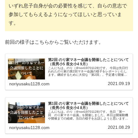
いずれ息子自身が会の必要性を感じて、自らの意志で
参加してもらえるようになってほしいと思っていま
す。
前回の様子はこちらからご覧いただけます。
第2回 のり家マネー会議を開催したことについて
（長男小5 長女小4 9月）
こんにちは。のり（＠nori19701128)です。 今回は先日行
われたのり家の第2回マネー会議の様子をレポートいたし
ます。継続するために大切な「第2回」。予定通り開催す
ることができました。継続させるために大事なのは「第2
回」2021年8月...
2021.09.19
noriyusaku1128.com
第1回 のり家マネー会議を開催したことについて
（長男小5 長女小4 8月）
こんにちは。のり（＠nori19701128)です。 先日「第一
回 のり家マネー会議」を開催しました。本日は開催動機
や開催までの経緯。当日の様子をお話しようと思います。
子どもたちから多くの質問や考えを聞くことができ、有意
義な会だったと手ご...
2021.08.29
noriyusaku1128.com