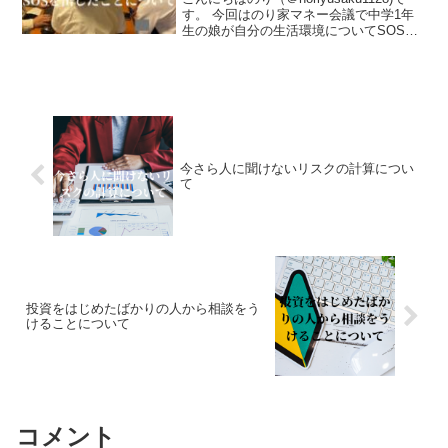
す。 今回はのり家マネー会議で中学1年
生の娘が自分の生活環境についてSOSを
お話をしたいと思います。マネー会議で
発信された娘のSOSを元に家族として正
しく問題に対処できました。マネー会議
がた...
今さら人に聞けないリスクの計算につい
て
投資をはじめたばかりの人から相談をう
けることについて
コメント