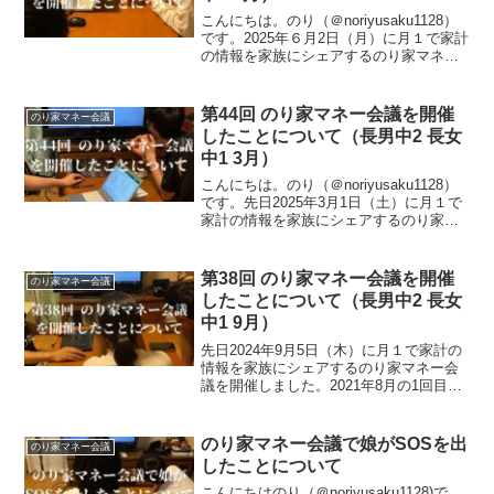
こんにちは。のり（＠noriyusaku1128）
です。2025年６月2日（月）に月１で家計
の情報を家族にシェアするのり家マネー
会議を開催しました。2021年8月の1回目
から数えて3年11か月。47回目ののり家マ
ネー会議です。今回も家族で様...
第44回 のり家マネー会議を開催
のり家マネー会議
したことについて（長男中2 長女
中1 3月）
こんにちは。のり（＠noriyusaku1128）
です。先日2025年3月1日（土）に月１で
家計の情報を家族にシェアするのり家マ
ネー会議を開催しました。2021年8月の1
回目から数えて3年8か月。44回目のり家
マネー会議です。今回も話題が多...
第38回 のり家マネー会議を開催
のり家マネー会議
したことについて（長男中2 長女
中1 9月）
先日2024年9月5日（木）に月１で家計の
情報を家族にシェアするのり家マネー会
議を開催しました。2021年8月の1回目か
ら数えて3年2か月。38回目のり家マネー
会議です。奥さんの望みで今年家族で遊
んだ旅行について金額感を伝えました。
のり家マネー会議で娘がSOSを出
のり家マネー会議
素晴らし...
したことについて
こんにちはのり（＠noriyusaku1128)で