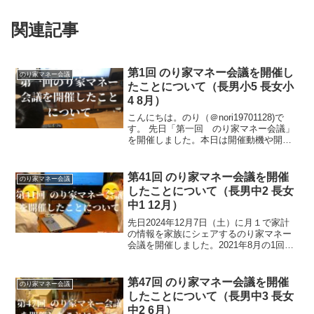
関連記事
第1回 のり家マネー会議を開催し
のり家マネー会議
たことについて（長男小5 長女小
4 8月）
こんにちは。のり（＠nori19701128)で
す。 先日「第一回 のり家マネー会議」
を開催しました。本日は開催動機や開催
までの経緯。当日の様子をお話しようと
思います。 子どもたちから多くの質問や
考えを聞くことができ、有意義な会だっ
第41回 のり家マネー会議を開催
のり家マネー会議
たと手ご...
したことについて（長男中2 長女
中1 12月）
先日2024年12月7日（土）に月１で家計
の情報を家族にシェアするのり家マネー
会議を開催しました。2021年8月の1回目
から数えて3年5か月。41回目のり家マネ
ー会議です。今回は年末年始の買い物の
話し合いができ、また家族が犯罪に巻き
第47回 のり家マネー会議を開催
のり家マネー会議
込まれな...
したことについて（長男中3 長女
中2 6月）