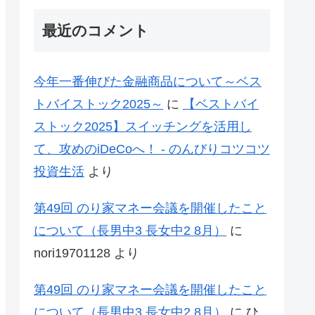
最近のコメント
今年一番伸びた金融商品について～ベス
トバイストック2025～
に
【ベストバイ
ストック2025】スイッチングを活用し
て、攻めのiDeCoへ！ - のんびりコツコツ
投資生活
より
第49回 のり家マネー会議を開催したこと
について（長男中3 長女中2 8月）
に
nori19701128
より
第49回 のり家マネー会議を開催したこと
について（長男中3 長女中2 8月）
に
ひ