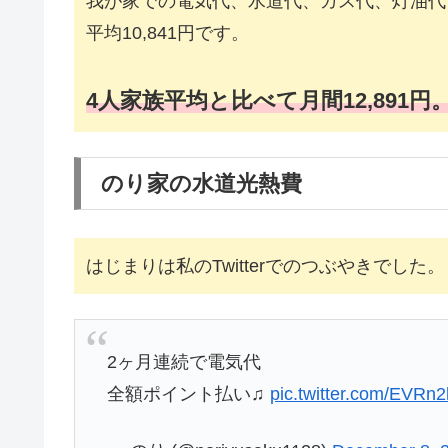
我が家での電気代、水道代、ガス代、灯油代
平均10,841円です。
4人家族平均と比べて月間
12,891
のり家の水道光熱費
はじまりは私のTwitterでのつぶやきでした。
2ヶ月連続で電気代
全額ポイント払い♫
pic.twitter.com/EVRn