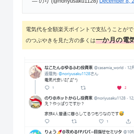
— のり (@noriyusaku1128)
December 8, 
電気代を全額楽天ポイントで支払うことがで
一か月の電
のつぶやきを見た方の多くは