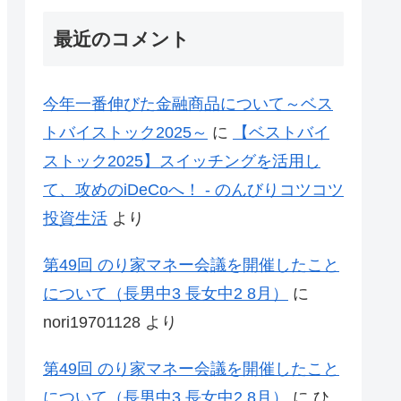
最近のコメント
今年一番伸びた金融商品について～ベス
トバイストック2025～
に
【ベストバイ
ストック2025】スイッチングを活用し
て、攻めのiDeCoへ！ - のんびりコツコツ
投資生活
より
第49回 のり家マネー会議を開催したこと
について（長男中3 長女中2 8月）
に
nori19701128
より
第49回 のり家マネー会議を開催したこと
について（長男中3 長女中2 8月）
に
ひ