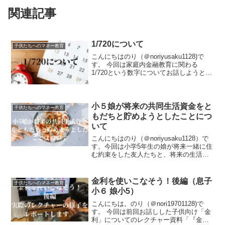
関連記事
1/720について
子供たちへのマネー教育
こんにちはのり（＠noriyusaku1128)で
す。 今回は家庭内金融教育に関わる
1/720という数字についてお話しようと思
います。たった1/720の時間をかけるだけ
で、うちの子供たちは将来学校や塾で学
んだものに加えて金融リテラシーを身
に...
小５娘が将来の共同生活資金をと
子供たちへのマネー教育
もだちと貯めようとしたことにつ
いて
こんにちはのり（＠noriyusaku1128）で
す。今回は小学5年生の娘が将来一緒に住
む約束をした友人たちと、将来の生活資
金としてお金を出し合って貯金をしよう
としていた話をしようと思います。友人
一人一人が将来持ち寄る金額をそれぞれ
金利を使いこなそう！後編（息子
子供たちへのマネー教育
で預貯金...
小６ 娘小5）
こんにちは。のり（＠nori19701128)で
す。 今回は前回お話しした子供向け「金
利」についてのレクチャー資料「『金利