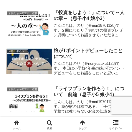
を使いこなそう！』前編」に続く後編と
して、子供たちへ『金利』ついての説明
を実施した際の様子をレポートします。
「投資をしよう！」について～人
子供たちへのマネー教育
今回はレポ...
の章～（息子小4 娘小3）
こんにちは。のり（＠nori19701128)で
す。２回にわたり子供むけの投資プレゼ
ン資料についてお話させていただきまし
た。（「『投資をしよう！』天の章、地
の章」）最終回の今回はなぜ子供たちへ
の投資プレゼンを行うことになったの
娘がTポイントデビューしたこと
お得、ポイント
か、そのきっか...
について
こんにちはのり（＠noriyusaku1128)で
す。 本日は小学校4年生の娘がTポイント
デビューをしたお話をしたいと思いま
す。物品の購入やサービスを受ける時の
対価になり得るという意味ではポイント
についてもお金と同じように積極的に経
「ライフプランを作ろう！」につ
子供たちへのマネー教育
験しても...
いて 前編（息子小5 娘小4）
こんにちは。のり（＠nori19701128)で
す。我が家の目標である、「子供たちに
学校では教わらないお金の知識を持たせ
て社会に送り出す」に向けてこれまで2
回 子供たちへお金の講義を開催しまし
た。2020年6月 「投資をしよう！」
ホーム
検索
トップ
サイドバー
2021年...