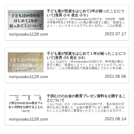
子ども達が投資をはじめて2年が経ったことにつ
いて(長男 小６ 長女 小５）
こんにちはのり（＠noriyusaku1128)です。2020年 当時
小学校4年生と3年生だった我が家の息子と娘に「投資をし
よう！」というタイトルでプレゼンを行い、二人が投資信
託で投資を開始してから2年が経ちました。子どもたちは
毎月末自分が...
2022.07.17
noriyusaku1128.com
子ども達が投資をはじめて１年が経ったことにつ
いて(長男 小5 長女 小4）
こんにちはのり（＠noriyusaku1128)です。昨年我が家の
息子と娘に「投資をしよう！」というタイトルでプレゼン
を行い、二人が投資信託で投資を開始してから１年が経ち
ました。子どもたちは毎月末自分が選んだ投資先の投資信
託の値動きをグラフ...
2021.06.06
noriyusaku1128.com
子供むけのお金の教育プレゼン資料を公開するこ
とについて
こんにちは。のり（＠nori19701128)です。 私が自分の子
供のために作成した「お金の教育プレゼン資料」。ありが
たいことに共有のご要望をいただくことがありますのでこ
ちらで公開させていただきます。PDF資料の閲覧、ダウン
ロードが可能にな...
2021.08.14
noriyusaku1128.com